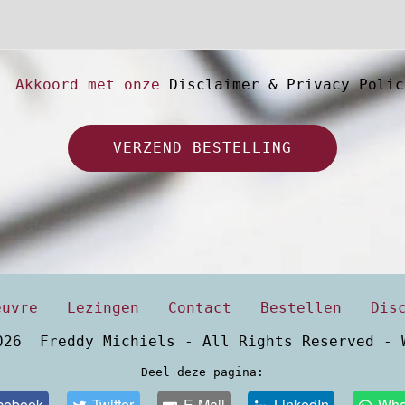
Akkoord met onze
Disclaimer & Privacy Polic
VERZEND BESTELLING
euvre
Lezingen
Contact
Bestellen
Dis
026 Freddy Michiels - All Rights Reserved -
Deel deze pagina:
cebook
Twitter
E-Mail
LinkedIn
Wha