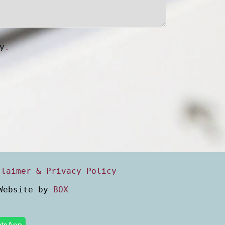
y
.
claimer & Privacy Policy
 Website by
BOX
tsApp