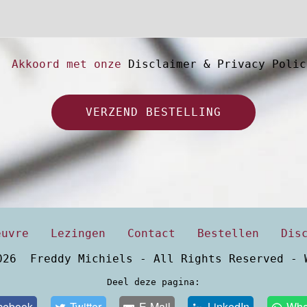
Akkoord met onze
Disclaimer & Privacy Polic
VERZEND BESTELLING
euvre
Lezingen
Contact
Bestellen
Dis
026 Freddy Michiels - All Rights Reserved -
Deel deze pagina:
cebook
Twitter
E-Mail
LinkedIn
Wha