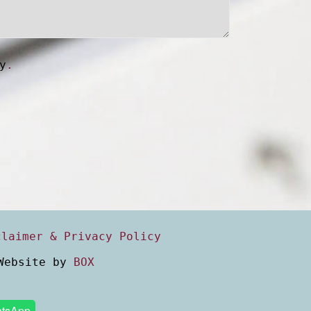
y
.
claimer & Privacy Policy
 Website by
BOX
tsApp