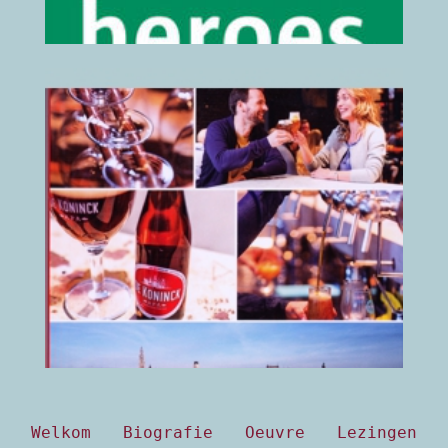
Toogklap
2016
(klik hier voor details)
Welkom
Biografie
Oeuvre
Lezingen