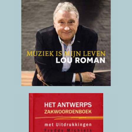
Muziek is mijn leven
Biografie Lou Roman
2017
(klik hier voor details)
Het Antwerps Zak-
woordenboek