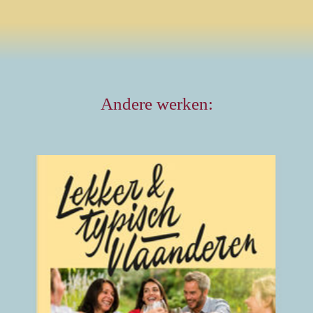
Andere werken:
Lekker en typisch
Vlaanderen
Alle Vlaamse
streekproducten
2018