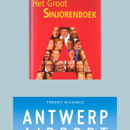
Verklarend
Woordenboek
Antwerpse Taal
2006
(klik hier voor details)
Luchthaven Antwerpen
Revival Antwerp Airport
2016