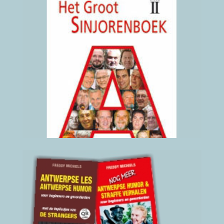
Antwerpse Gezegden en
Uitdrukkingen
2008
(klik hier voor details)
4 boeken over
Antwerpen + De Gids
Samen voor slechts € 50