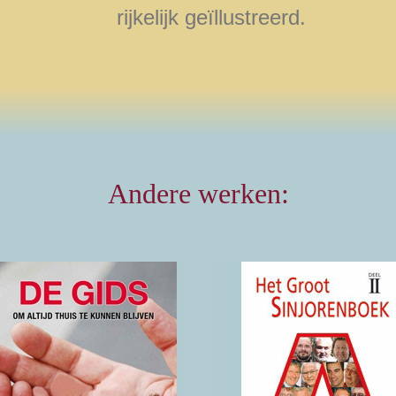
rijkelijk geïllustreerd.
Andere werken:
De Gids
Antwerpse
Gezegden en
Om altijd thuis te
Uitdrukkingen
kunnen blijven