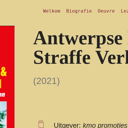
Welkom
Biografie
Oeuvre
Le
Antwerpse
Straffe Ver
(2021)
Uitgever:
kmo promoties