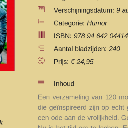
Verschijningsdatum:
9 a
Categorie:
Humor
ISBN:
978 94 642 04414
Aantal bladzijden:
240
Prijs:
€ 24,95
Inhoud
Een verzameling van 120 mop
die geïnspireerd zijn op echt
een ode aan de vrolijkheid. 
k
Nu is het tijd om te lachen. 