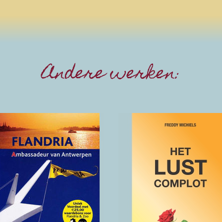
Andere werken:
Flandria,
Het Lust
Ambassadeur
Complot
van Antwerpen
2024
2008
(klik hier voor details
(klik hier voor details)