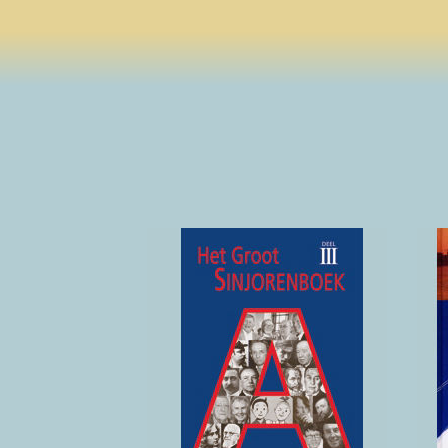
Antwerpenaren
die we niet
mogen vergeten
2010
(klik hier voor details)