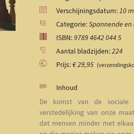
Verschijningsdatum:
10 m
Categorie:
Spannende en 
ISBN:
9789 4642 044 5
Aantal bladzijden:
224
Prijs:
€ 29,95
(verzendingsk
Inhoud
De komst van de sociale
verstedelijking van onze maat
dat mensen minder met elkaar
op die manier maken we onze 