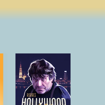
Robbes
Hollywood aan
de Schelde
2018
)
(klik hier voor details)