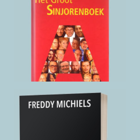
Verklarend
Woordenboek
Antwerpse Taal
2006
(klik hier voor details)
Haat
2020