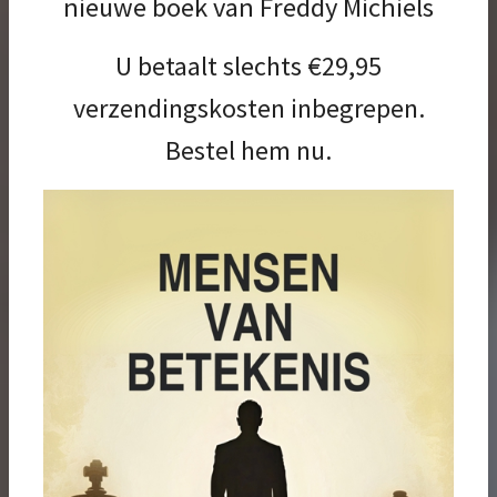
nieuwe boek van Freddy Michiels
Met deze website bieden wij u een
U betaalt slechts €29,95
inkijk in de schrijfwereld van Freddy
verzendingskosten inbegrepen.
Michiels. Sommigen kennen hem als
Bestel hem nu.
journalist, gewezen hoofdredacteur
van KMO-insider en Ambassadeur of
als organisator van de A12 Business
Club en De Nacht van de KMO. Maar
daarnaast is hij ook auteur van enkele
bijzondere boeken. Hiermee willen wij
u kennis laten maken.