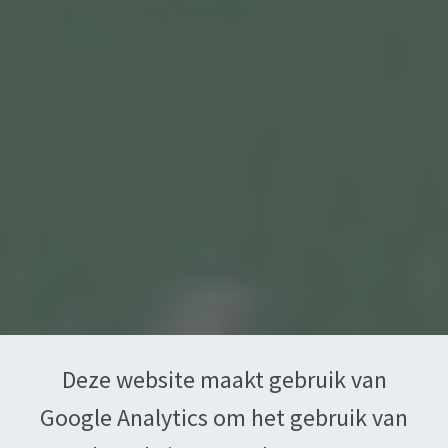
Welkom
Biografie
Oeuvre
Lezingen
Contact
Bestellen
Disclaimer & Privacy Policy
Deze website maakt gebruik van
© Copyright 2026 Freddy Michiels - All
Google Analytics om het gebruik van
Rights Reserved - Website by
BOX
Deel deze pagina: