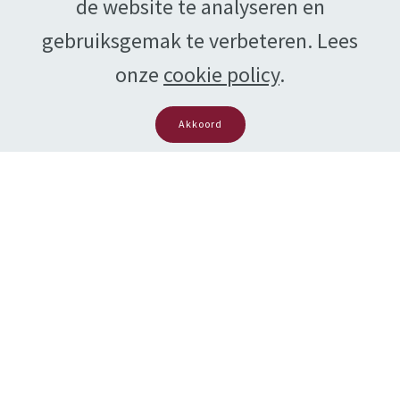
de website te analyseren en
Facebook
Twitter
E-Mail
LinkedIn
gebruiksgemak te verbeteren. Lees
onze
cookie policy
.
WhatsApp
Akkoord
Deel deze pagina:
Facebook
Twitter
E-Mail
LinkedIn
WhatsApp