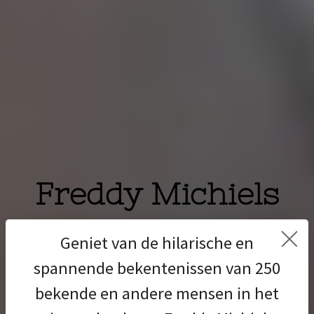
Freddy Michiels
Welkom in de
Geniet van de hilarische en
schrijfwereld van
spannende bekentenissen van 250
Freddy Michiels
bekende en andere mensen in het